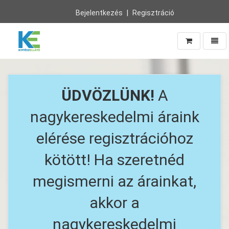
Bejelentkezés
Regisztráció
Navig
Vissza
a
főoldalra
ÜDVÖZLÜNK!
A
nagykereskedelmi áraink
elérése regisztrációhoz
kötött! Ha szeretnéd
megismerni az árainkat,
akkor a
nagykereskedelmi