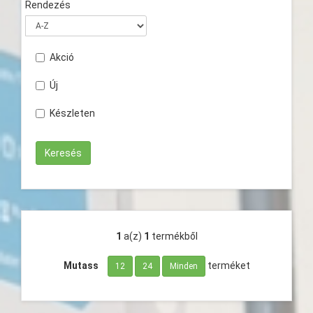
Rendezés
Akció
Új
Készleten
1
a(z)
1
termékből
Mutass
terméket
12
24
Minden