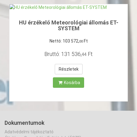
HU érzékelő Meteorológiai állomás ET-
SYSTEM
Nettó:
103
572
,
Ft
00
Bruttó:
131
536
,
Ft
44
Részletek
Kosárba
Dokumentumok
Adatvédelmi tájékoztató