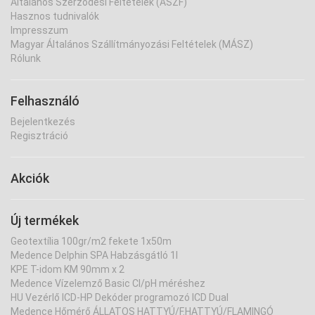
Általános Szerződési Feltételek (ÁSZF)
Hasznos tudnivalók
Impresszum
Magyar Általános Szállítmányozási Feltételek (MÁSZ)
Rólunk
Felhasználó
Bejelentkezés
Regisztráció
Akciók
Új termékek
Geotextília 100gr/m2 fekete 1x50m
Medence Delphin SPA Habzásgátló 1l
KPE T-idom KM 90mm x 2
Medence Vízelemző Basic Cl/pH méréshez
HU Vezérlő ICD-HP Dekóder programozó ICD Dual
Medence Hőmérő ÁLLATOS HATTYÚ/F.HATTYÚ/FLAMINGÓ