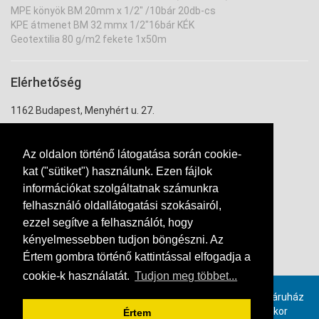
MPE könyök BM 20mm x 1/2" /10bár 20db-cs
KPE átmenet BM 32 mmx 1/2"16bár KÉK
Geotextilia 80 g/m2 fekete 1x50m
Elérhetőség
1162 Budapest, Menyhért u. 27.
uzlet@ontozouzlet.hu
Az oldalon történő látogatása során cookie-
+36 20 334 7943
kat ("sütiket") használunk. Ezen fájlok
információkat szolgáltatnak számunkra
felhasználó oldallátogatási szokásairól,
ezzel segítve a felhasználót, hogy
kényelmessebben tudjon böngészni. Az
Értem gombra történő kattintással elfogadja a
Kapcsolat
cookie-k használatát.
Tudjon meg többet...
Provimax számlázó szoftverrel, online összekötött webáruház
rendszer. Ha ön is szeretne hasonló webáruházat, akkor
Értem