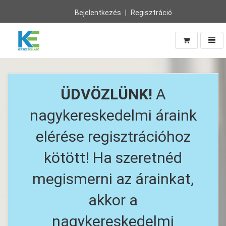
Bejelentkezés
Regisztráció
Navig
Vissza
a
főoldalra
ÜDVÖZLÜNK!
A
nagykereskedelmi áraink
elérése regisztrációhoz
kötött! Ha szeretnéd
megismerni az árainkat,
akkor a
nagykereskedelmi