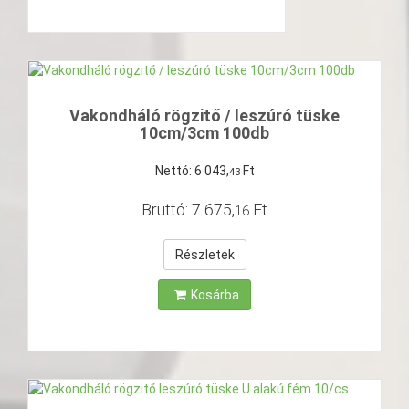
Vakondháló rögzitő / leszúró tüske
10cm/3cm 100db
Nettó:
6
043
,
Ft
43
Bruttó:
7
675
,
Ft
16
Részletek
Kosárba