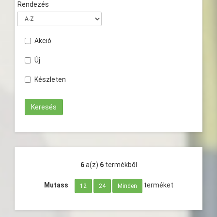
Rendezés
Akció
Új
Készleten
6
a(z)
6
termékből
Mutass
terméket
12
24
Minden