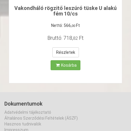
Vakondháló rögzitő leszúró tüske U alakú
fém 10/cs
Nettó:
566
,
Ft
00
Bruttó:
718
,
Ft
82
Részletek
Kosárba
Dokumentumok
Adatvédelmi tájékoztató
Általános Szerződési Feltételek (ÁSZF)
Hasznos tudnivalók
Impresszum