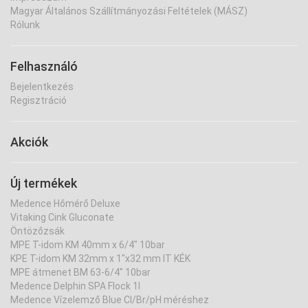
Magyar Általános Szállítmányozási Feltételek (MÁSZ)
Rólunk
Felhasználó
Bejelentkezés
Regisztráció
Akciók
Új termékek
Medence Hőmérő Deluxe
Vitaking Cink Gluconate
Öntözőzsák
MPE T-idom KM 40mm x 6/4" 10bar
KPE T-idom KM 32mm x 1"x32 mm IT KÉK
MPE átmenet BM 63-6/4" 10bar
Medence Delphin SPA Flock 1l
Medence Vízelemző Blue Cl/Br/pH méréshez