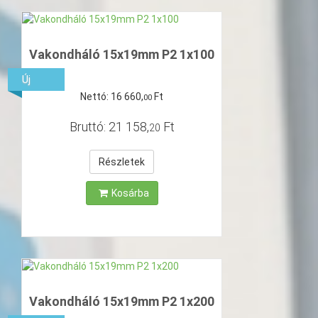
Vakondháló 15x19mm P2 1x100
Új
Nettó:
16
660
,
Ft
00
Bruttó:
21
158
,
Ft
20
Részletek
Kosárba
Vakondháló 15x19mm P2 1x200