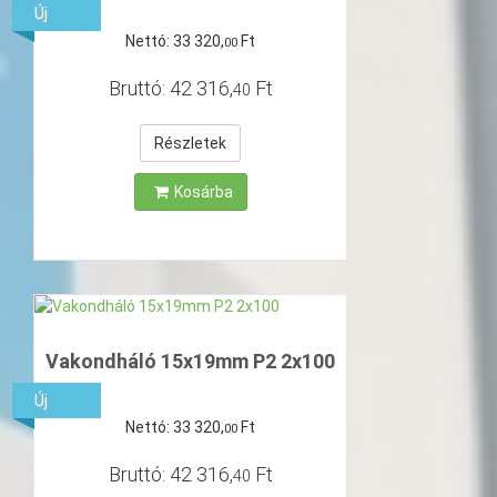
Új
Nettó:
33
320
,
Ft
00
Bruttó:
42
316
,
Ft
40
Részletek
Kosárba
Vakondháló 15x19mm P2 2x100
Új
Nettó:
33
320
,
Ft
00
Bruttó:
42
316
,
Ft
40