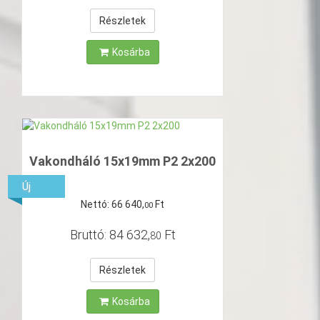
Részletek
Kosárba
Vakondháló 15x19mm P2 2x200
Új
Nettó:
66
640
,
Ft
00
Bruttó:
84
632
,
Ft
80
Részletek
Kosárba