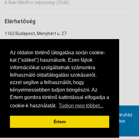
K-Rain MiniPro talpszelep (25db)
Elérhetőség
1162 Budapest, Menyhért u. 27.
uzlet@ontozouzlet.hu
Az oldalon történő látogatása során cookie-
+36 20 334 7943
kat ("sütiket") használunk. Ezen fájlok
információkat szolgáltatnak számunkra
felhasználó oldallátogatási szokásairól,
ezzel segítve a felhasználót, hogy
kényelmessebben tudjon böngészni. Az
Értem gombra történő kattintással elfogadja a
Kapcsolat
cookie-k használatát.
Tudjon meg többet...
Provimax számlázó szoftverrel, online összekötött webáruház
rendszer. Ha ön is szeretne hasonló webáruházat, akkor
Értem
kattintson ide!