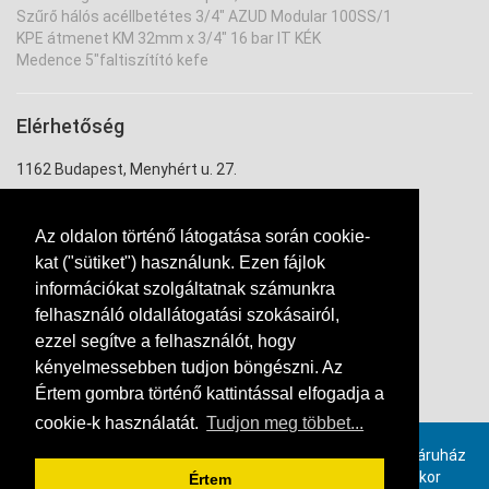
Szűrő hálós acéllbetétes 3/4" AZUD Modular 100SS/1
KPE átmenet KM 32mm x 3/4" 16 bar IT KÉK
Medence 5"faltiszítító kefe
Elérhetőség
1162 Budapest, Menyhért u. 27.
uzlet@ontozouzlet.hu
Az oldalon történő látogatása során cookie-
+36 20 334 7943
kat ("sütiket") használunk. Ezen fájlok
információkat szolgáltatnak számunkra
felhasználó oldallátogatási szokásairól,
ezzel segítve a felhasználót, hogy
kényelmessebben tudjon böngészni. Az
Értem gombra történő kattintással elfogadja a
Kapcsolat
cookie-k használatát.
Tudjon meg többet...
Provimax számlázó szoftverrel, online összekötött webáruház
rendszer. Ha ön is szeretne hasonló webáruházat, akkor
Értem