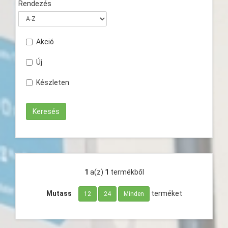
Rendezés
Akció
Új
Készleten
1
a(z)
1
termékből
Mutass
terméket
12
24
Minden