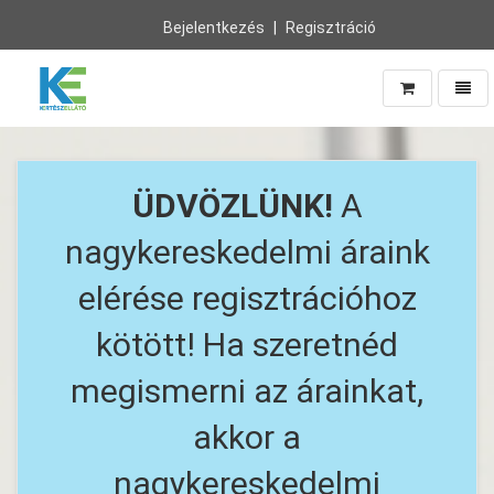
Bejelentkezés
Regisztráció
Navig
Vissza
a
főoldalra
ÜDVÖZLÜNK!
A
nagykereskedelmi áraink
elérése regisztrációhoz
kötött! Ha szeretnéd
megismerni az árainkat,
akkor a
nagykereskedelmi