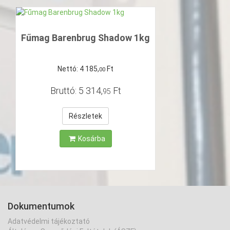
Fűmag Barenbrug Shadow 1kg
Nettó:
4
185
,
Ft
00
Bruttó:
5
314
,
Ft
95
Részletek
Kosárba
Dokumentumok
Adatvédelmi tájékoztató