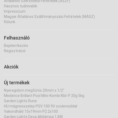
Általános Szerződési Feltételek (ÁSZF)
Hasznos tudnivalók
Impresszum
Magyar Általános Szállítmányozási Feltételek (MÁSZ)
Rólunk
Felhasználó
Bejelentkezés
Regisztráció
Akciók
Új termékek
Nyeregidom megfúrós 20mm x 1/2"
Medence Brillant Pool Mini-Kombi Klór P 20g 5kg
Garden Lights Rune
HU mágnesszelep PGV 100 9V szolenoiddal
Vakondháló 15x19mm P2 2x100
Garden Lights Deva állólámpa 1,8W