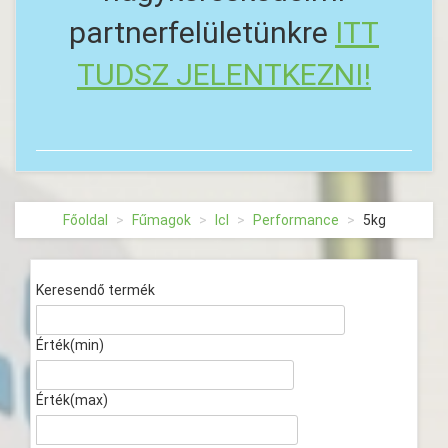
partnerfelületünkre
ITT
TUDSZ JELENTKEZNI!
Főoldal
Fűmagok
Icl
Performance
5kg
Keresendő termék
Érték(min)
Érték(max)