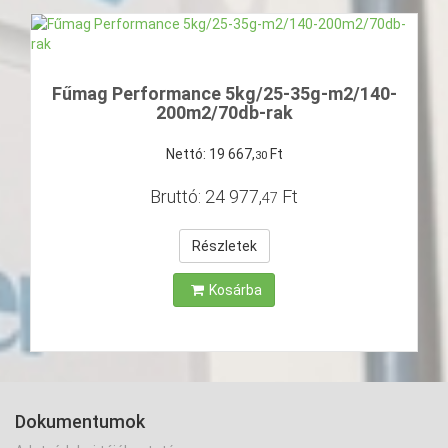
Fűmag Performance 5kg/25-35g-m2/140-
200m2/70db-rak
Nettó:
19
667
,
Ft
30
Bruttó:
24
977
,
Ft
47
Részletek
Kosárba
Dokumentumok