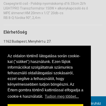
Csepegtető cső - Polidrip nyomáskomp d16 33cm 2l/h
LIGHTPRO Transzformátor 150W + alkonykapcsoló és ő
MPE átmenet KM 20mm x 1/2" 20db-cs
RB 8-Q fúvóka 90°, 2,4 m
Elérhetőség
1162 Budapest, Menyhért u. 27.
uzlet@ontozouzlet.hu
Az oldalon történő látogatása során cookie-
+36 20 334 7943
kat ("sütiket") használunk. Ezen fájlok
információkat szolgáltatnak számunkra
felhasználó oldallátogatási szokásairól,
ezzel segítve a felhasználót, hogy
kényelmessebben tudjon böngészni. Az
Értem gombra történő kattintással elfogadja a
Kapcsolat
cookie-k használatát.
Tudjon meg többet...
Provimax számlázó szoftverrel, online összekötött webáruház