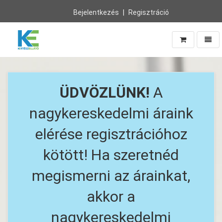
Bejelentkezés
Regisztráció
Navig
Vissza
a
főoldalra
ÜDVÖZLÜNK!
A
nagykereskedelmi áraink
elérése regisztrációhoz
kötött! Ha szeretnéd
megismerni az árainkat,
akkor a
nagykereskedelmi