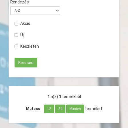
Rendezés
Akció
Új
Készleten
1
a(z)
1
termékből
Mutass
terméket
12
24
Minden