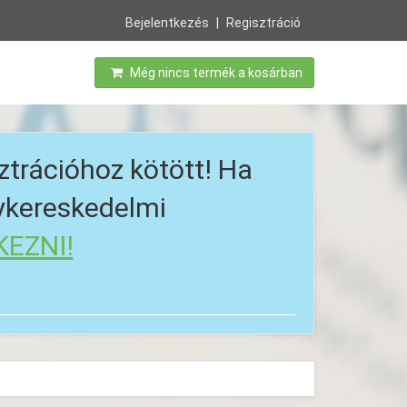
Bejelentkezés
Regisztráció
Még nincs termék a kosárban
ztrációhoz kötött! Ha
gykereskedelmi
KEZNI!