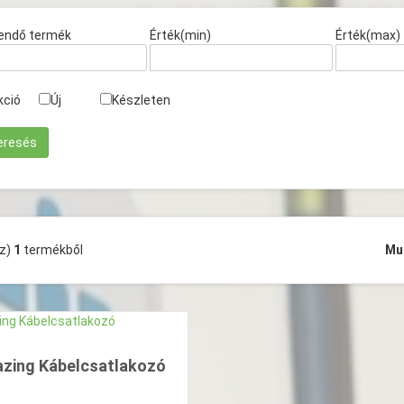
endő termék
Érték(min)
Érték(max)
kció
Új
Készleten
(z)
1
termékből
Mu
azing Kábelcsatlakozó