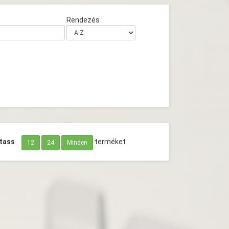
Rendezés
tass
terméket
12
24
Minden