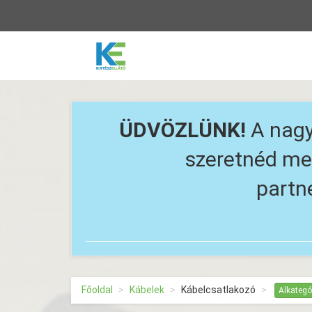
Vissza
a
főoldalra
ÜDVÖZLÜNK!
A nagy
szeretnéd meg
partn
Főoldal
Kábelek
Kábelcsatlakozó
Alkategó