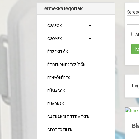
Termékkategóriák
Keres
CSAPOK
A
CSÖVEK
ÉRZÉKELŐK
ÉTRENDKIEGÉSZÍTŐK
FENYŐKÉREG
1
a
FŰMAGOK
FÚVÓKÁK
GAZDABOLT TERMÉKEK
Bl
GEOTEXTILEK