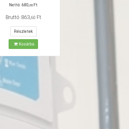
Nettó:
680
,
Ft
00
Bruttó:
863
,
Ft
60
Részletek
Kosárba