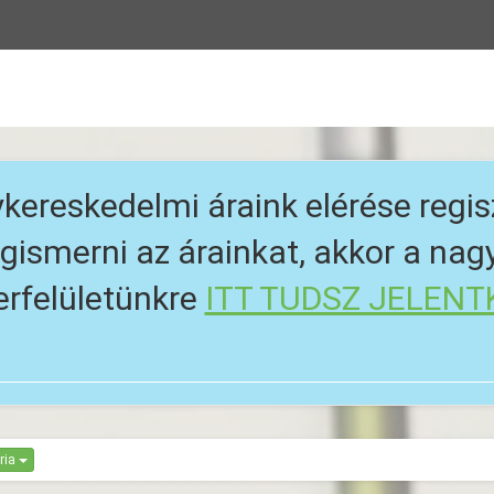
kereskedelmi áraink elérése regis
ismerni az árainkat, akkor a na
erfelületünkre
ITT TUDSZ JELENT
ria