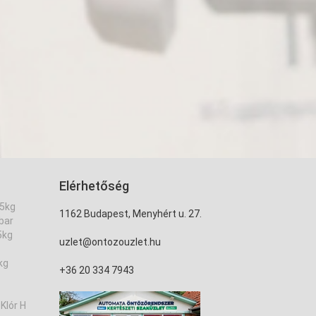
Elérhetőség
,5kg
1162 Budapest, Menyhért u. 27.
bar
5kg
uzlet@ontozouzlet.hu
kg
+36 20 334 7943
Klór H