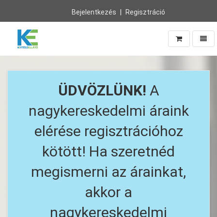
Bejelentkezés
Regisztráció
Navig
Vissza
a
főoldalra
ÜDVÖZLÜNK!
A
nagykereskedelmi áraink
elérése regisztrációhoz
kötött! Ha szeretnéd
megismerni az árainkat,
akkor a
nagykereskedelmi