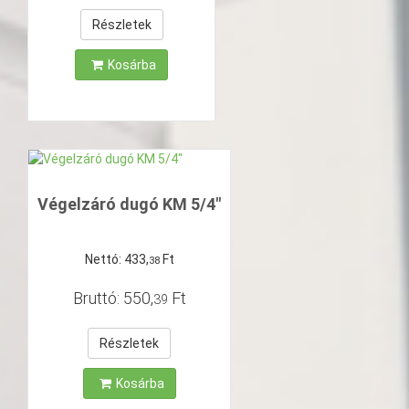
Részletek
Kosárba
Végelzáró dugó KM 5/4"
Nettó:
433
,
Ft
38
Bruttó:
550
,
Ft
39
Részletek
Kosárba