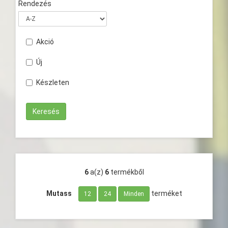
Rendezés
Akció
Új
Készleten
6
a(z)
6
termékből
Mutass
terméket
12
24
Minden