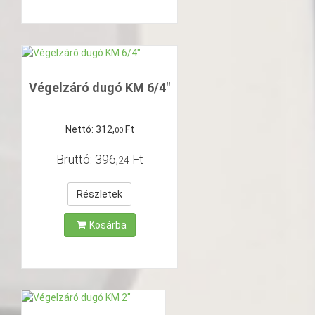
Végelzáró dugó KM 6/4"
Nettó:
312
,
Ft
00
Bruttó:
396
,
Ft
24
Részletek
Kosárba