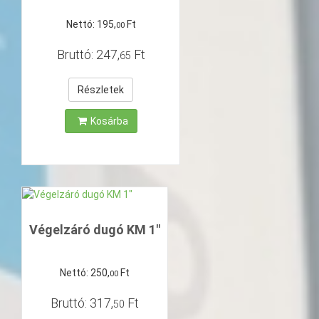
Nettó:
195
,
Ft
00
Bruttó:
247
,
Ft
65
Részletek
Kosárba
Végelzáró dugó KM 1"
Nettó:
250
,
Ft
00
Bruttó:
317
,
Ft
50