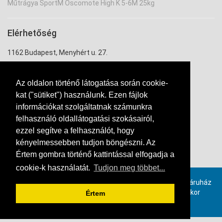
Műtrágya SportM Oscomote High K 5-6M 25kg
Elérhetőség
1162 Budapest, Menyhért u. 27.
uzlet@ontozouzlet.hu
Az oldalon történő látogatása során cookie-
+36 20 334 7943
kat ("sütiket") használunk. Ezen fájlok
információkat szolgáltatnak számunkra
felhasználó oldallátogatási szokásairól,
ezzel segítve a felhasználót, hogy
kényelmessebben tudjon böngészni. Az
Értem gombra történő kattintással elfogadja a
Kapcsolat
cookie-k használatát.
Tudjon meg többet...
Provimax számlázó szoftverrel, online összekötött webáruház
rendszer. Ha ön is szeretne hasonló webáruházat, akkor
Értem
kattintson ide!