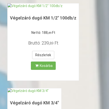
Végelzáró dugó KM 1/2" 100db/z
Nettó:
188
,
Ft
89
Bruttó:
239
,
Ft
89
Részletek
Kosárba
Végelzáró dugó KM 3/4"