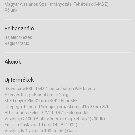
Magyar Általános Szállítmányozási Feltételek (MÁSZ)
Rólunk
Felhasználó
Bejelentkezés
Regisztráció
Akciók
Új termékek
RB vezérlő ESP-TM2 4 zónás beltéri WIFI képes
Szervestrágya Biosol Green 25kg
KPE könyök BM 32mmx3/4" 16bár KÉK
Csepegtető cső - Polidrip nyomáskomp d16 33cm 2l/h
HU mágnesszelep PGV 100 9V szolenoiddal
Vitaking C-1000 Bioflav.Acerola.Csipkebogyó(200db)
Energia Phylazonit TrichON TB (100g)
Vitaking B-1 vitamin 100mg (60) Caps.