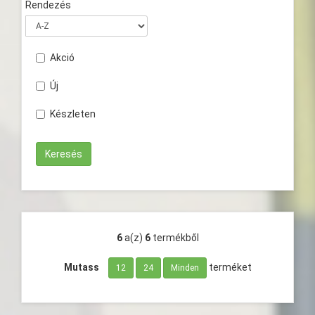
Rendezés
Akció
Új
Készleten
6
a(z)
6
termékből
Mutass
terméket
12
24
Minden