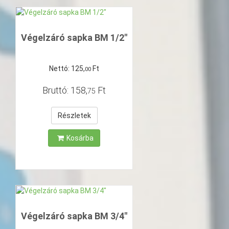
Végelzáró sapka BM 1/2"
Nettó:
125
,
Ft
00
Bruttó:
158
,
Ft
75
Részletek
Kosárba
Végelzáró sapka BM 3/4"