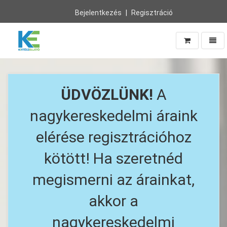
Bejelentkezés
Regisztráció
Navig
Vissza
a
főoldalra
ÜDVÖZLÜNK!
A
nagykereskedelmi áraink
elérése regisztrációhoz
kötött! Ha szeretnéd
megismerni az árainkat,
akkor a
nagykereskedelmi