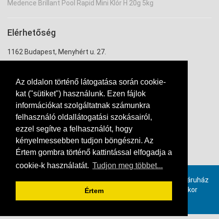
Medence Brillant Pool Rapid Mini Klór H 20g 5kg
Elérhetőség
1162 Budapest, Menyhért u. 27.
uzlet@ontozouzlet.hu
Az oldalon történő látogatása során cookie-
+36 20 334 7943
kat ("sütiket") használunk. Ezen fájlok
információkat szolgáltatnak számunkra
felhasználó oldallátogatási szokásairól,
ezzel segítve a felhasználót, hogy
kényelmessebben tudjon böngészni. Az
Értem gombra történő kattintással elfogadja a
Kapcsolat
cookie-k használatát.
Tudjon meg többet...
Provimax számlázó szoftverrel, online összekötött webáruház
rendszer. Ha ön is szeretne hasonló webáruházat, akkor
Értem
kattintson ide!