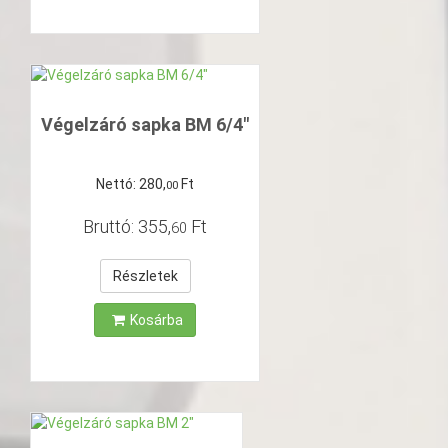
Végelzáró sapka BM 6/4"
Nettó:
280
,
Ft
00
Bruttó:
355
,
Ft
60
Részletek
Kosárba