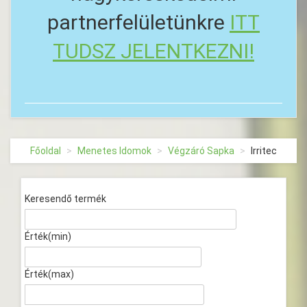
partnerfelületünkre
ITT
TUDSZ JELENTKEZNI!
Főoldal
Menetes Idomok
Végzáró Sapka
Irritec
Keresendő termék
Érték(min)
Érték(max)