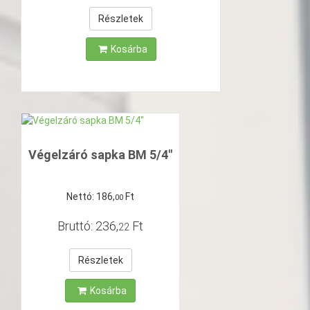
Részletek
Kosárba
Végelzáró sapka BM 5/4"
Nettó:
186
,
Ft
00
Bruttó:
236
,
Ft
22
Részletek
Kosárba