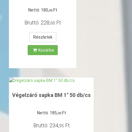
Nettó:
180
,
Ft
00
Bruttó:
228
,
Ft
60
Részletek
Kosárba
Végelzáró sapka BM 1" 50 db/cs
Nettó:
185
,
Ft
00
Bruttó:
234
,
Ft
95