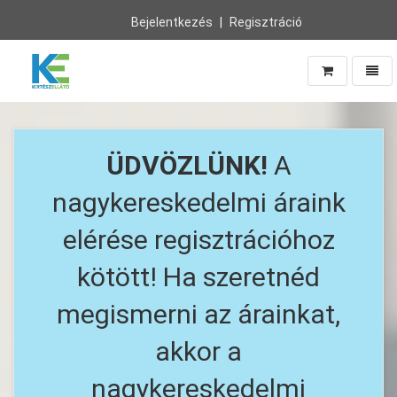
Bejelentkezés
Regisztráció
Navig
Vissza
a
főoldalra
ÜDVÖZLÜNK!
A
nagykereskedelmi áraink
elérése regisztrációhoz
kötött! Ha szeretnéd
megismerni az árainkat,
akkor a
nagykereskedelmi