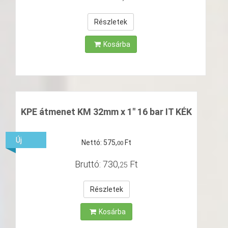
Részletek
Kosárba
KPE átmenet KM 32mm x 1" 16 bar IT KÉK
Új
Nettó:
575
,
Ft
00
Bruttó:
730
,
Ft
25
Részletek
Kosárba