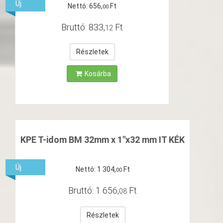
Új
Nettó:
656
,
Ft
00
Bruttó:
833
,
Ft
12
Részletek
Kosárba
KPE T-idom BM 32mm x 1"x32 mm IT KÉK
Új
Nettó:
1
304
,
Ft
00
Bruttó:
1
656
,
Ft
08
Részletek