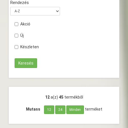
Rendezés
Akció
Új
Készleten
12
a(z)
45
termékből
Mutass
terméket
12
24
Minden