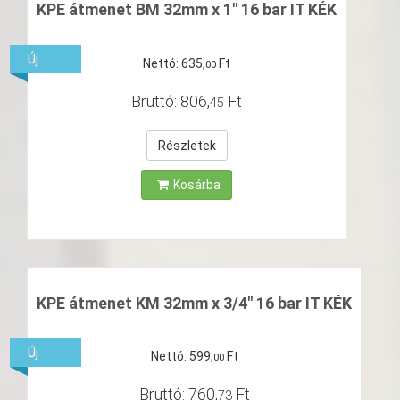
KPE átmenet BM 32mm x 1" 16 bar IT KÉK
Új
Nettó:
635
,
Ft
00
Bruttó:
806
,
Ft
45
Részletek
Kosárba
KPE átmenet KM 32mm x 3/4" 16 bar IT KÉK
Új
Nettó:
599
,
Ft
00
Bruttó:
760
,
Ft
73