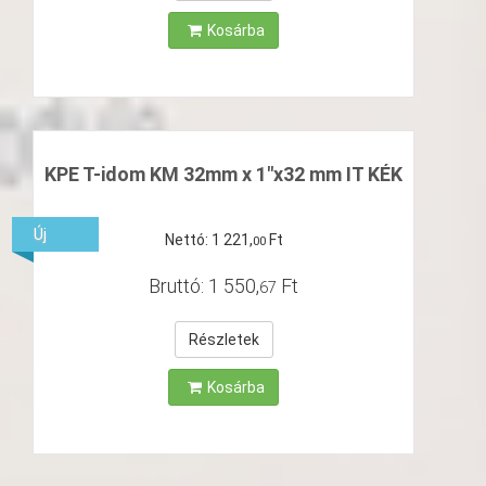
Kosárba
KPE T-idom KM 32mm x 1"x32 mm IT KÉK
Új
Nettó:
1
221
,
Ft
00
Bruttó:
1
550
,
Ft
67
Részletek
Kosárba