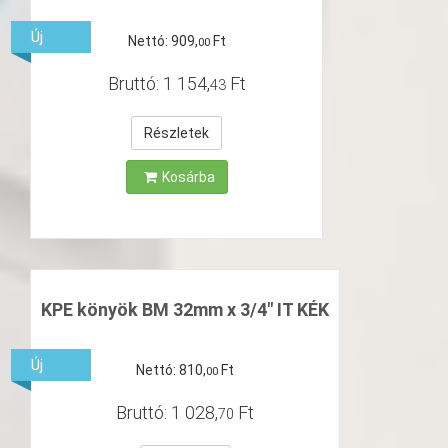
Új
Nettó:
909
,
Ft
00
Bruttó:
1
154
,
Ft
43
Részletek
Kosárba
KPE könyök BM 32mm x 3/4" IT KÉK
Új
Nettó:
810
,
Ft
00
Bruttó:
1
028
,
Ft
70