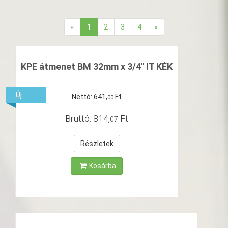
«
1
2
3
4
»
KPE átmenet BM 32mm x 3/4" IT KÉK
Új
Nettó:
641
,
Ft
00
Bruttó:
814
,
Ft
07
Részletek
Kosárba