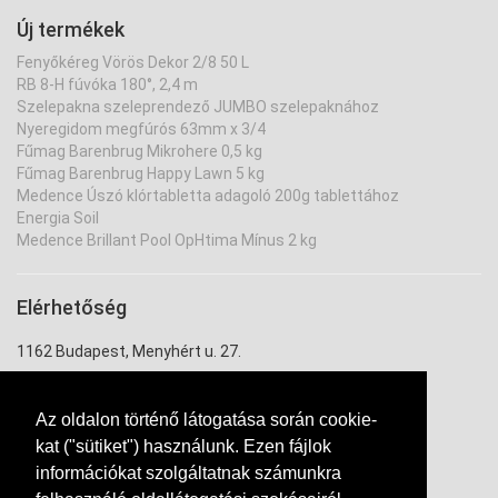
Új termékek
Fenyőkéreg Vörös Dekor 2/8 50 L
RB 8-H fúvóka 180°, 2,4 m
Szelepakna szeleprendező JUMBO szelepaknához
Nyeregidom megfúrós 63mm x 3/4
Fűmag Barenbrug Mikrohere 0,5 kg
Fűmag Barenbrug Happy Lawn 5 kg
Medence Úszó klórtabletta adagoló 200g tablettához
Energia Soil
Medence Brillant Pool OpHtima Mínus 2 kg
Elérhetőség
1162 Budapest, Menyhért u. 27.
uzlet@ontozouzlet.hu
Az oldalon történő látogatása során cookie-
+36 20 334 7943
kat ("sütiket") használunk. Ezen fájlok
információkat szolgáltatnak számunkra