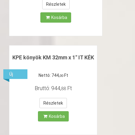
Részletek
Kosárba
KPE könyök KM 32mm x 1" IT KÉK
Új
Nettó:
744
,
Ft
00
Bruttó:
944
,
Ft
88
Részletek
Kosárba