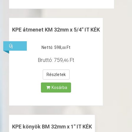
KPE átmenet KM 32mm x 5/4" IT KÉK
Új
Nettó:
598
,
Ft
00
Bruttó:
759
,
Ft
46
Részletek
Kosárba
KPE könyök BM 32mm x 1" IT KÉK