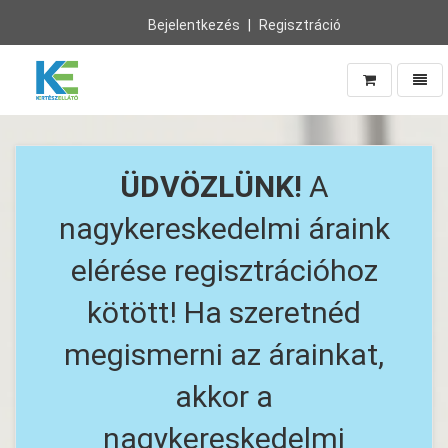
Bejelentkezés
Regisztráció
Navig
Vissza
a
főoldalra
ÜDVÖZLÜNK!
A
nagykereskedelmi áraink
elérése regisztrációhoz
kötött! Ha szeretnéd
megismerni az árainkat,
akkor a
nagykereskedelmi