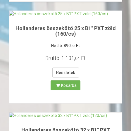
Hollanderes összekötő 25 x B1" PXT zöld
(160/cs)
Nettó:
890
,
Ft
58
Bruttó:
1
131
,
Ft
04
Részletek
Kosárba
Hollanderes összekötő 32 x B1" PXT