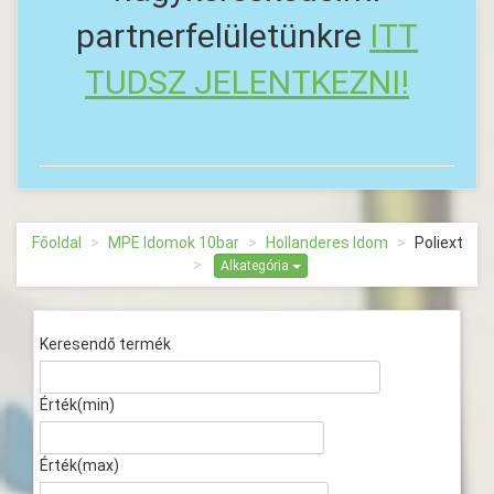
partnerfelületünkre
ITT
TUDSZ JELENTKEZNI!
Főoldal
MPE Idomok 10bar
Hollanderes Idom
Poliext
Alkategória
Keresendő termék
Érték(min)
Érték(max)