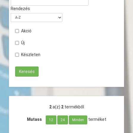
Rendezés
Akció
Új
Készleten
2
a(z)
2
termékből
Mutass
terméket
12
24
Minden