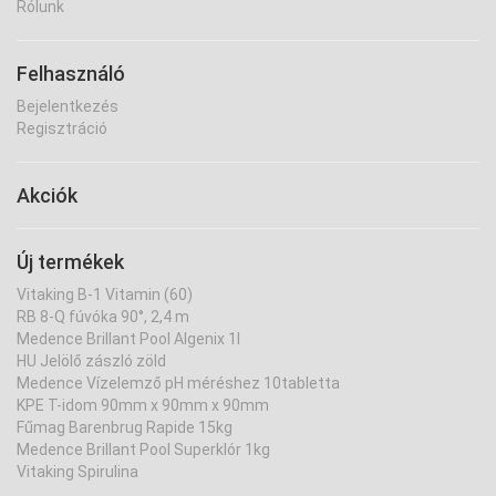
Rólunk
Felhasználó
Bejelentkezés
Regisztráció
Akciók
Új termékek
Vitaking B-1 Vitamin (60)
RB 8-Q fúvóka 90°, 2,4 m
Medence Brillant Pool Algenix 1l
HU Jelölő zászló zöld
Medence Vízelemző pH méréshez 10tabletta
KPE T-idom 90mm x 90mm x 90mm
Fűmag Barenbrug Rapide 15kg
Medence Brillant Pool Superklór 1kg
Vitaking Spirulina