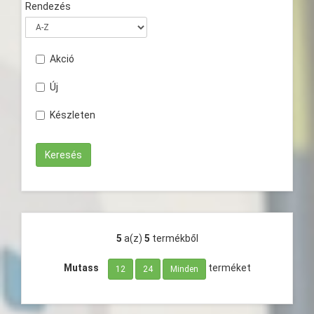
Rendezés
Akció
Új
Készleten
5
a(z)
5
termékből
Mutass
terméket
12
24
Minden