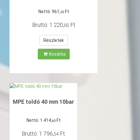
Nettó:
961
,
Ft
26
Bruttó:
1
220
,
Ft
80
Részletek
Kosárba
MPE toldó 40 mm 10bar
Nettó:
1
414
,
Ft
60
Bruttó:
1
796
,
Ft
54