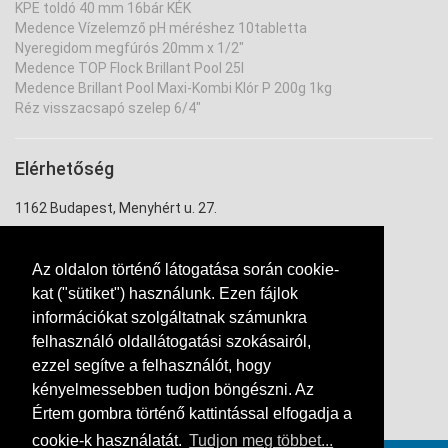
KPE toldó 40 mm 16bár KÉK
Medence Vízelemző pH méréshez 10tabletta
Nyeregidom megfúrós 20mm x 1/2"
Medence TOP Flock Brillant Pool 25l
Medence Brillant Pool Maxi-Kombi Klór P 200g 1kg
Réz visszacsapó szelep 6/4"
Elérhetőség
1162 Budapest, Menyhért u. 27.
uzlet@ontozouzlet.hu
Az oldalon történő látogatása során cookie-
+36 20 334 7943
kat ("sütiket") használunk. Ezen fájlok
információkat szolgáltatnak számunkra
felhasználó oldallátogatási szokásairól,
ezzel segítve a felhasználót, hogy
kényelmessebben tudjon böngészni. Az
Értem gombra történő kattintással elfogadja a
Kapcsolat
cookie-k használatát.
Tudjon meg többet...