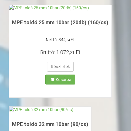
MPE toldó 25 mm 10bar (20db) (160/cs)
Nettó:
844
,
Ft
34
Bruttó:
1
072
,
Ft
31
Részletek
Kosárba
MPE toldó 32 mm 10bar (90/cs)