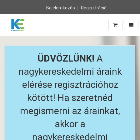
Bejelentkezés
Regisztráció
Navig
Vissza
a
főoldalra
ÜDVÖZLÜNK!
A
nagykereskedelmi áraink
elérése regisztrációhoz
kötött! Ha szeretnéd
megismerni az árainkat,
akkor a
nagykereskedelmi