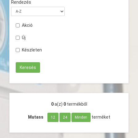
Rendezés
Akció
Új
Készleten
0
a(z)
0
termékből
Mutass
terméket
12
24
Minden