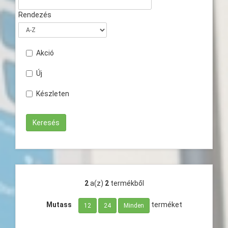
Rendezés
Akció
Új
Készleten
2
a(z)
2
termékből
Mutass
terméket
12
24
Minden