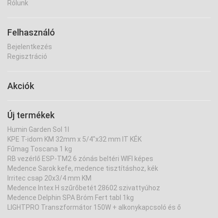
Rólunk
Felhasználó
Bejelentkezés
Regisztráció
Akciók
Új termékek
Humin Garden Sol 1l
KPE T-idom KM 32mm x 5/4"x32 mm IT KÉK
Fűmag Toscana 1 kg
RB vezérlő ESP-TM2 6 zónás beltéri WIFI képes
Medence Sarok kefe, medence tisztításhoz, kék
Irritec csap 20x3/4 mm KM
Medence Intex H szűrőbetét 28602 szivattyúhoz
Medence Delphin SPA Bróm Fert tabl 1kg
LIGHTPRO Transzformátor 150W + alkonykapcsoló és ő