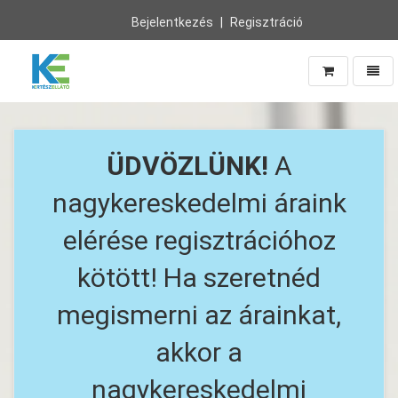
Bejelentkezés
Regisztráció
Navig
Vissza
a
főoldalra
ÜDVÖZLÜNK!
A
nagykereskedelmi áraink
elérése regisztrációhoz
kötött! Ha szeretnéd
megismerni az árainkat,
akkor a
nagykereskedelmi