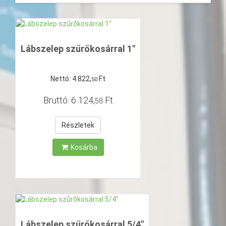
Lábszelep szűrőkosárral 1"
Nettó:
4
822
,
Ft
50
Bruttó:
6
124
,
Ft
58
Részletek
Kosárba
Lábszelep szűrőkosárral 5/4"