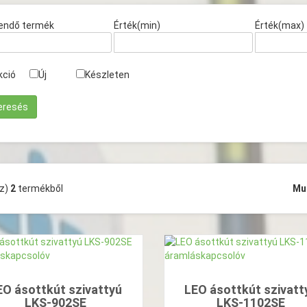
endő termék
Érték(min)
Érték(max)
kció
Új
Készleten
(z)
2
termékből
Mu
EO ásottkút szivattyú
LEO ásottkút szivatt
LKS-902SE
LKS-1102SE