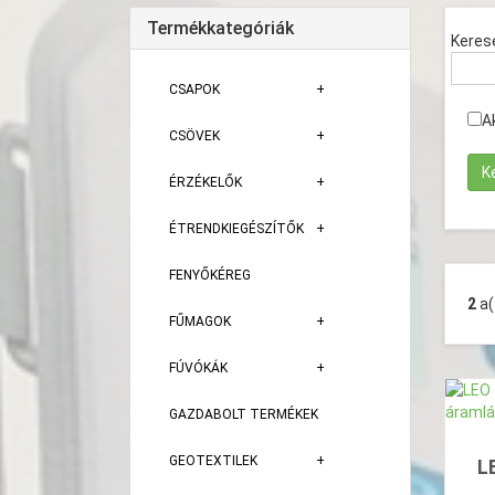
Termékkategóriák
Keres
CSAPOK
A
CSÖVEK
ÉRZÉKELŐK
ÉTRENDKIEGÉSZÍTŐK
FENYŐKÉREG
2
a
FŰMAGOK
FÚVÓKÁK
GAZDABOLT TERMÉKEK
GEOTEXTILEK
L