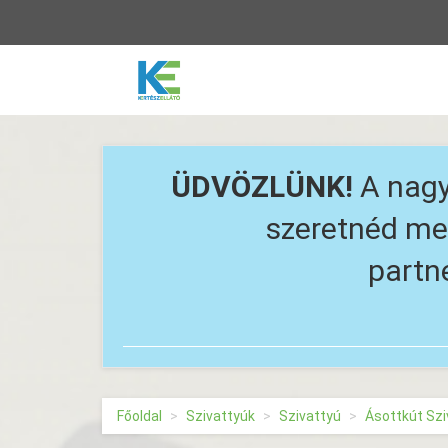
Vissza
a
főoldalra
ÜDVÖZLÜNK!
A nagy
szeretnéd meg
partn
Főoldal
Szivattyúk
Szivattyú
Ásottkút Szi