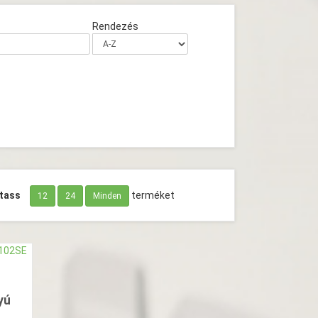
Rendezés
tass
terméket
12
24
Minden
yú