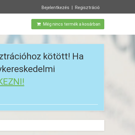
Bejelentkezés
Regisztráció
Még nincs termék a kosárban
ztrációhoz kötött! Ha
gykereskedelmi
KEZNI!