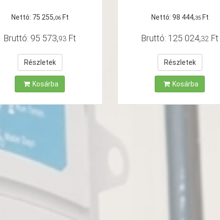
áramláskapcsolóv
áramláskapcsolóv
Nettó:
75
255
,
Ft
Nettó:
98
444
,
Ft
06
35
Bruttó:
95
573
,
Ft
Bruttó:
125
024
,
Ft
93
32
Részletek
Részletek
Kosárba
Kosárba