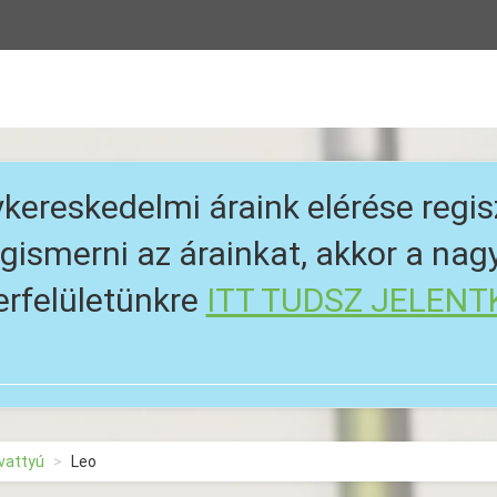
kereskedelmi áraink elérése regis
ismerni az árainkat, akkor a na
erfelületünkre
ITT TUDSZ JELENT
vattyú
Leo