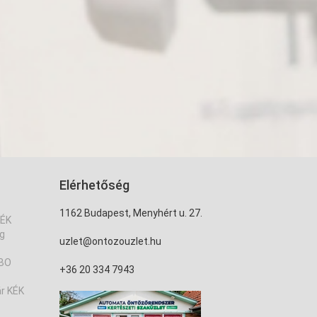
Elérhetőség
1162 Budapest, Menyhért u. 27.
KÉK
kg
uzlet@ontozouzlet.hu
MBO
+36 20 334 7943
r KÉK