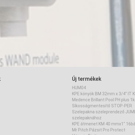
k
Új termékek
HUM04
KPE könyök BM 32mm x 3/4" IT 
Medence Brillant Pool PH plus 1
Síkosságmentesítő STOP-PER
Szelepakna szeleprendező JU
szelepaknához
KPE átmenet KM 40 mmx1" 16bá
Mr Pitch Pázsit Pro Protect