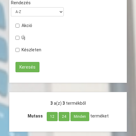
Rendezés
Akció
Új
Készleten
3
a(z)
3
termékből
Mutass
terméket
12
24
Minden