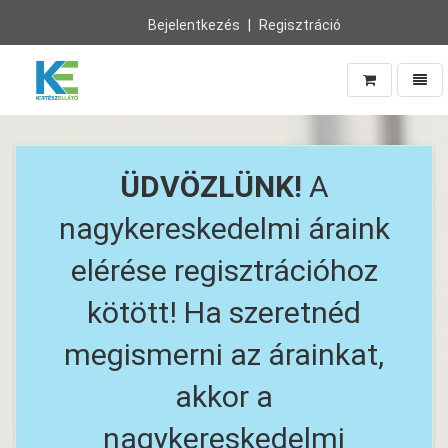
Bejelentkezés
Regisztráció
Navig
Vissza
a
főoldalra
ÜDVÖZLÜNK!
A
nagykereskedelmi áraink
elérése regisztrációhoz
kötött! Ha szeretnéd
megismerni az árainkat,
akkor a
nagykereskedelmi