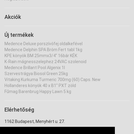
Akciók
Új termékek
Medence Deluxe porszívófej oldalkefével
Medence Delphin SPA Bróm Fert tabl 1kg
KPE könyök BM 25mmx3/4" 16bár KÉK
K-Rain mágnesszelephez 24VAC szolenoid
Medence Brillant Pool Algenix 1l
Szervestrágya Biosol Green 25kg
Vitaking Kurkuma Turmeric 700mg (60) Caps. New
Hollanderes könyök 40 x B1" PXT zöld
Fűmag Barenbrug Happy Lawn 5 kg
Elérhetőség
1162 Budapest, Menyhért u. 27.
uzlet@ontozouzlet.hu