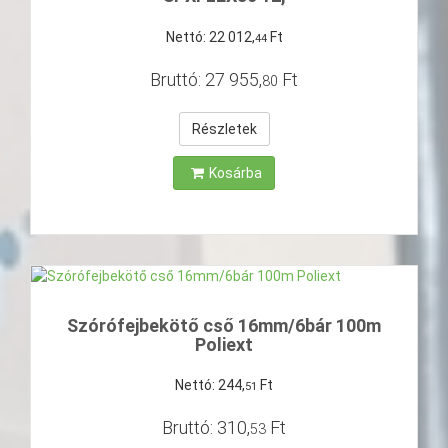
Nettó:
22
012
,
Ft
44
Bruttó:
27
955
,
Ft
80
Részletek
Kosárba
Szórófejbekötő cső 16mm/6bár 100m
Poliext
Nettó:
244
,
Ft
51
Bruttó:
310
,
Ft
53