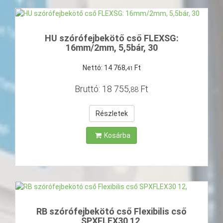
HU szórófejbekötő cső FLEXSG:
16mm/2mm, 5,5bár, 30
Nettó:
14
768
,
Ft
41
Bruttó:
18
755
,
Ft
88
Részletek
Kosárba
RB szórófejbekötó cső Flexibilis cső
SPXFLEX30 12,