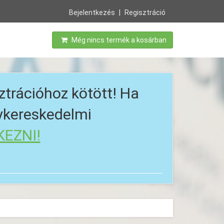
Bejelentkezés
Regisztráció
Még nincs termék a kosárban
ztrációhoz kötött! Ha
gykereskedelmi
KEZNI!