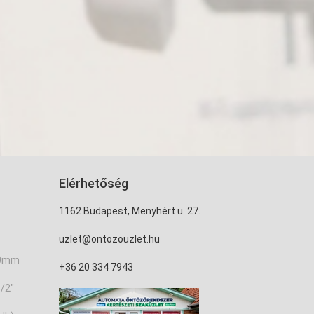
Elérhetőség
1162 Budapest, Menyhért u. 27.
uzlet@ontozouzlet.hu
20mm
+36 20 334 7943
/2"