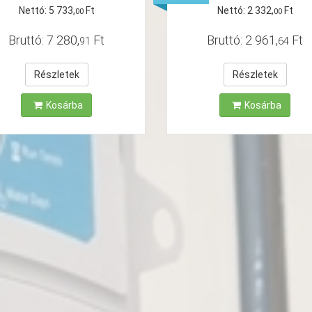
Nettó:
5
733
,
Ft
Nettó:
2
332
,
Ft
00
00
Bruttó:
7
280
,
Ft
Bruttó:
2
961
,
Ft
91
64
Részletek
Részletek
Kosárba
Kosárba