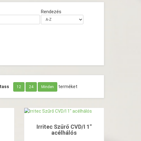
Rendezés
tass
terméket
12
24
Minden
-
Irritec Szűrő CVD/I 1"
acélhálós