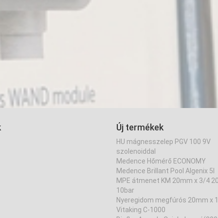
k
Új termékek
HU mágnesszelep PGV 100 9V
szolenoiddal
Medence Hőmérő ECONOMY
Medence Brillant Pool Algenix 5l
MPE átmenet KM 20mm x 3/4 
10bar
Nyeregidom megfúrós 20mm x 1
Vitaking C-1000