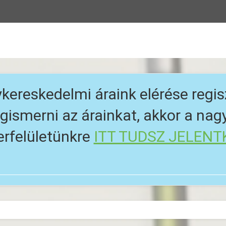
kereskedelmi áraink elérése regis
ismerni az árainkat, akkor a na
erfelületünkre
ITT TUDSZ JELENT