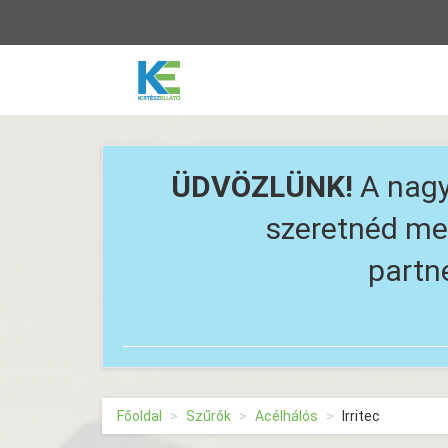
Vissza
a
főoldalra
ÜDVÖZLÜNK!
A nagy
szeretnéd meg
partn
Főoldal
Szűrők
Acélhálós
Irritec