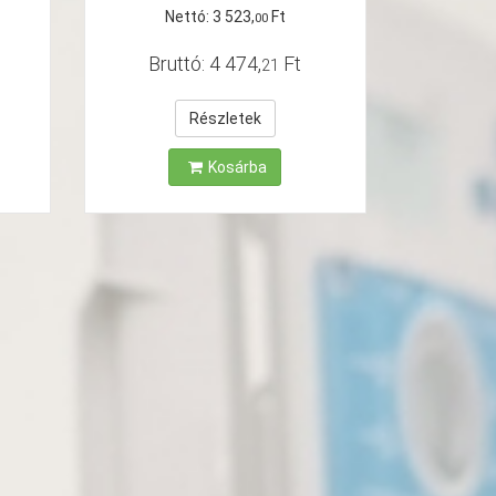
Nettó:
3
523
,
Ft
00
Bruttó:
4
474
,
Ft
21
Részletek
Kosárba