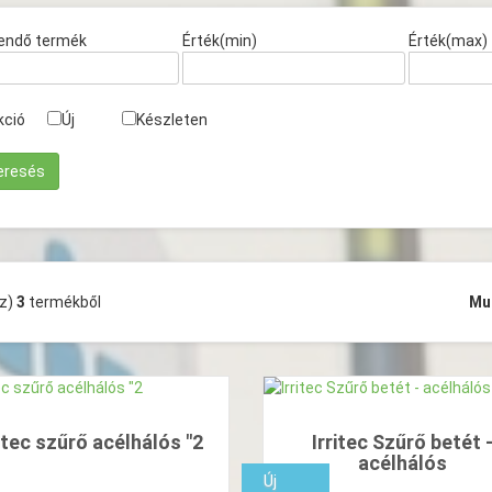
endő termék
Érték(min)
Érték(max)
kció
Új
Készleten
(z)
3
termékből
Mu
ritec szűrő acélhálós "2
Irritec Szűrő betét 
acélhálós
Új