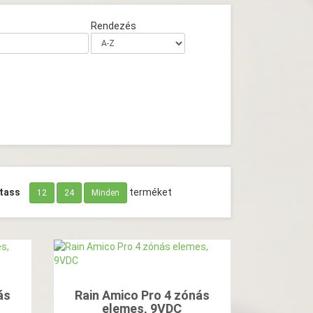
Rendezés
tass
terméket
12
24
Minden
ás
Rain Amico Pro 4 zónás
elemes, 9VDC