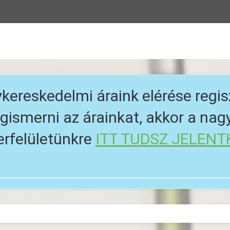
kereskedelmi áraink elérése regis
ismerni az árainkat, akkor a na
erfelületünkre
ITT TUDSZ JELENT