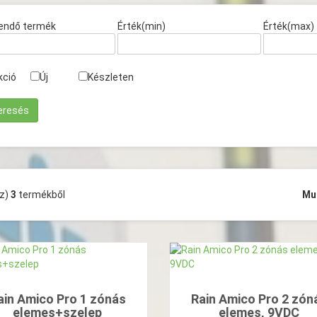
endő termék
Érték(min)
Érték(max)
kció
Új
Készleten
(z)
3
termékből
Mu
ain Amico Pro 1 zónás
Rain Amico Pro 2 zón
elemes+szelep
elemes, 9VDC