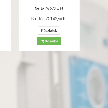
Nettó:
46
570
,
Ft
00
Bruttó:
59
143
,
Ft
90
Részletek
Kosárba