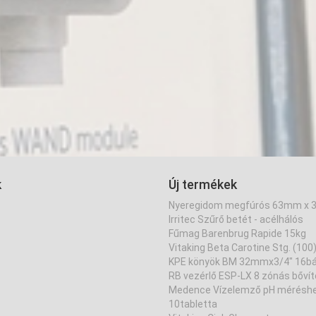
k
Új termékek
Nyeregidom megfúrós 63mm x 
Irritec Szűrő betét - acélhálós
Fűmag Barenbrug Rapide 15kg
Vitaking Beta Carotine Stg. (100
KPE könyök BM 32mmx3/4" 16bá
RB vezérlő ESP-LX 8 zónás bőví
Medence Vízelemző pH mérésh
10tabletta