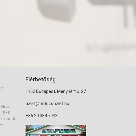
Elérhetőség
3/4
1162 Budapest, Menyhért u. 27.
uzlet@ontozouzlet.hu
) New
r KÉK
+36 20 334 7943
tő modul
ez