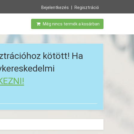
Bejelentkezés
Regisztráció
Még nincs termék a kosárban
ztrációhoz kötött! Ha
gykereskedelmi
KEZNI!