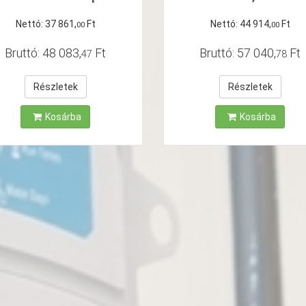
Nettó:
37
861
,
Ft
Nettó:
44
914
,
Ft
00
00
Bruttó:
48
083
,
Ft
Bruttó:
57
040
,
Ft
47
78
Részletek
Részletek
Kosárba
Kosárba