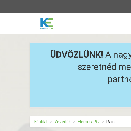
Vissza
a
főoldalra
ÜDVÖZLÜNK!
A nagy
szeretnéd meg
partn
Főoldal
Vezérlők
Elemes - 9v
Rain