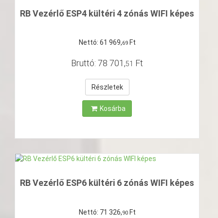
RB Vezérlő ESP4 kültéri 4 zónás WIFI képes
Nettó:
61
969
,
Ft
69
Bruttó:
78
701
,
Ft
51
Részletek
Kosárba
RB Vezérlő ESP6 kültéri 6 zónás WIFI képes
Nettó:
71
326
,
Ft
90