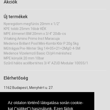
Akciók
Új termékek
Nyeregidom megfúrós 20mm x 1/2"
KPE toldó 25mm 16bár KÉK
MPE átmenet BM 20mm x 3/4" 20db-cs
Vitaking Amino Primo Inst Maracuja
Medence Brillant Pool Mini-Kombi Klór P 20g 5kg
Műtrágya Pre-Winter 5kg 14+05+21+2MgO 4-5M
Medence Vízelemző Basic Cl/pH méréshez
MPE könyök 20 mm 10bar
Szűrő hálós acéllbetétes 3/4" AZUD Modular 100SS/1
Elérhetőség
1162 Budapest, Menyhért u. 27.
uzlet@ontozouzlet.hu
Az oldalon történő látogatása során cookie-
+36 20 334 7943
kat ("sütiket") használunk. Ezen fájlok