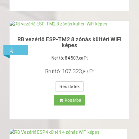
RB vezérlő ESP-TM2 8 zónás kültéri WIFI
képes
Új
Nettó:
84
507
,
Ft
00
Bruttó:
107
323
,
Ft
89
Részletek
Kosárba