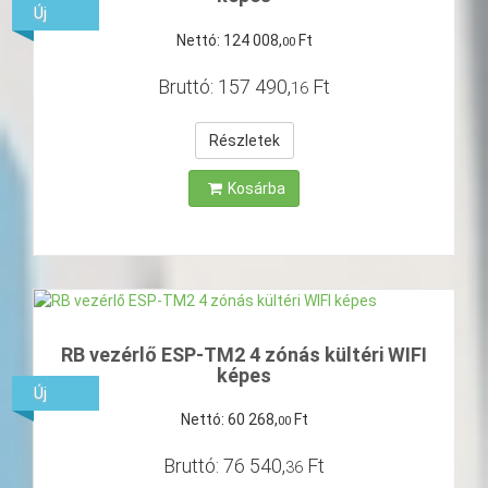
Új
Nettó:
124
008
,
Ft
00
Bruttó:
157
490
,
Ft
16
Részletek
Kosárba
RB vezérlő ESP-TM2 4 zónás kültéri WIFI
képes
Új
Nettó:
60
268
,
Ft
00
Bruttó:
76
540
,
Ft
36