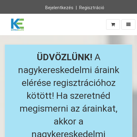
Bejelentkezés
Regisztráció
Navig
Vissza
a
főoldalra
ÜDVÖZLÜNK!
A
nagykereskedelmi áraink
elérése regisztrációhoz
kötött! Ha szeretnéd
megismerni az árainkat,
akkor a
nagykereskedelmi