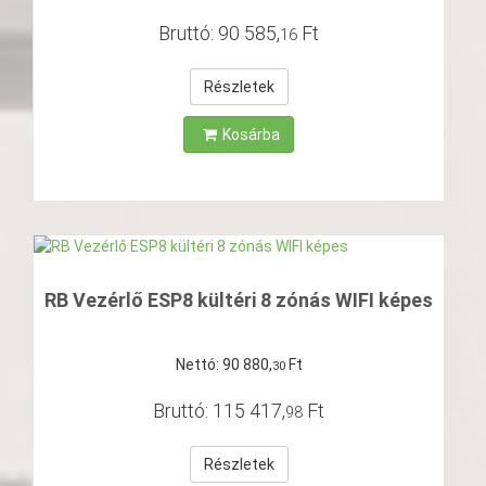
Bruttó:
90
585
,
Ft
16
Részletek
Kosárba
RB Vezérlő ESP8 kültéri 8 zónás WIFI képes
Nettó:
90
880
,
Ft
30
Bruttó:
115
417
,
Ft
98
Részletek