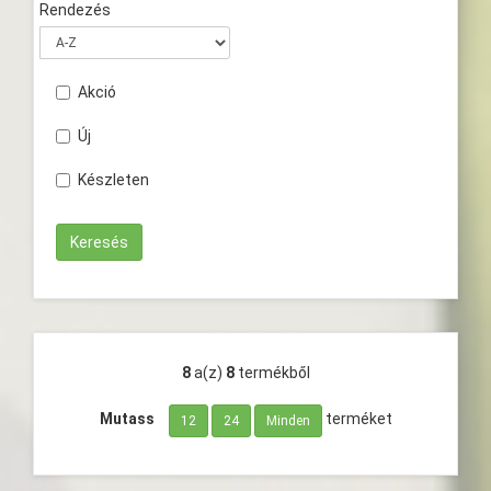
Rendezés
Akció
Új
Készleten
8
a(z)
8
termékből
Mutass
terméket
12
24
Minden