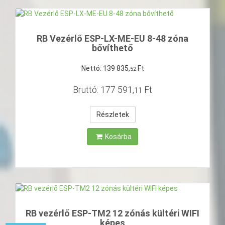
RB Vezérlő ESP-LX-ME-EU 8-48 zóna
bővíthető
Nettó:
139
835
,
Ft
52
Bruttó:
177
591
,
Ft
11
Részletek
Kosárba
RB vezérlő ESP-TM2 12 zónás kültéri WIFI
képes